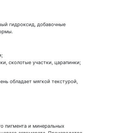
вый гидроксид, добавочные
ормы.
и;
и, сколотые участки, царапинки;
ень обладает мягкой текстурой,
го пигмента и минеральных
рцевого агломерата. Производство