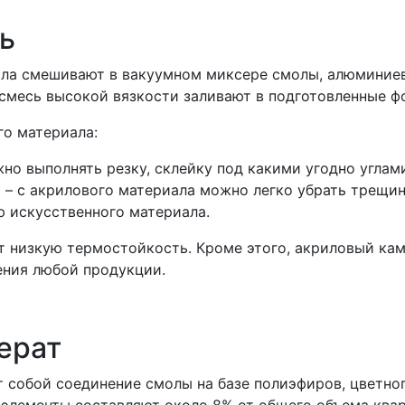
ь
ала смешивают в вакуумном миксере смолы, алюминие
смесь высокой вязкости заливают в подготовленные ф
о материала:
но выполнять резку, склейку под какими угодно углам
– с акрилового материала можно легко убрать трещинк
ю искусственного материала.
т низкую термостойкость. Кроме этого, акриловый кам
ения любой продукции.
ерат
 собой соединение смолы на базе полиэфиров, цветно
 элементы составляют около 8% от общего объема ква