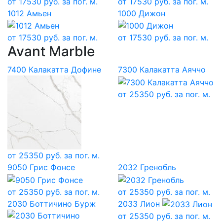
от
17530
руб. за пог. м.
от
17530
руб. за пог. м.
1012 Амьен
1000 Дижон
от
17530
руб. за пог. м.
от
17530
руб. за пог. м.
Avant Marble
7400 Калакатта Дофине
7300 Калакатта Аяччо
от
25350
руб. за пог. м.
от
25350
руб. за пог. м.
9050 Грис Фонсе
2032 Гренобль
от
25350
руб. за пог. м.
от
25350
руб. за пог. м.
2030 Боттичино Бурж
2033 Лион
от
25350
руб. за пог. м.