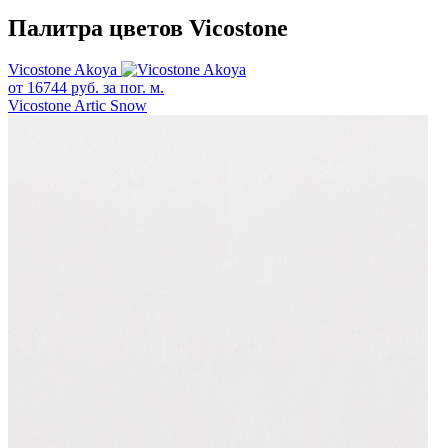
Палитра цветов Vicostone
Vicostone Akoya
от
16744
руб. за пог. м.
Vicostone Artic Snow