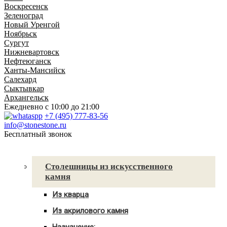
Воскресенск
Зеленоград
Новый Уренгой
Ноябрьск
Сургут
Нижневартовск
Нефтеюганск
Ханты-Мансийск
Салехард
Сыктывкар
Архангельск
Ежедневно
с 10:00 до 21:00
+7 (495) 777-83-56
info@stonestone.ru
Бесплатный звонок
Каталог товаров
Столешницы из искусственного
камня
Из кварца
Для кухни
Из акрилового камня
Для ванны
Для кухни
С мойкой
Назначение: