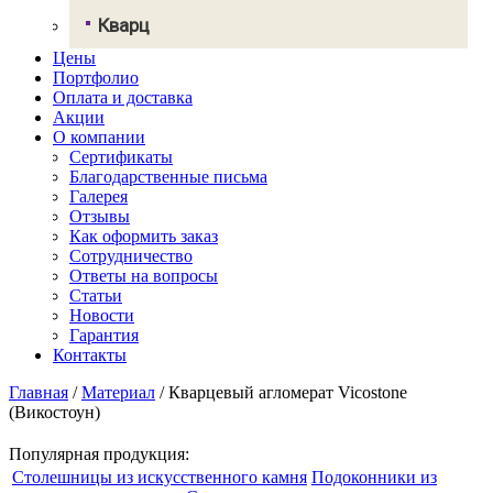
Грандекс
Кварц
NeoMarm
Хай-макс
Цены
Авант Кварц
Старон
Портфолио
СмартКварц
Ханекс
Оплата и доставка
Цезарьстоун
Акрилика
Акции
Радианз
Кориан
О компании
Викостон
Монтелли
Сертификаты
Технистон
Тристоун
Благодарственные письма
Камбрия
Галерея
Плазастон
Отзывы
Как оформить заказ
Сотрудничество
Ответы на вопросы
Статьи
Новости
Гарантия
Контакты
Главная
/
Материал
/
Кварцевый агломерат Vicostone
(Викостоун)
Популярная продукция:
Столешницы из искусственного камня
Подоконники из