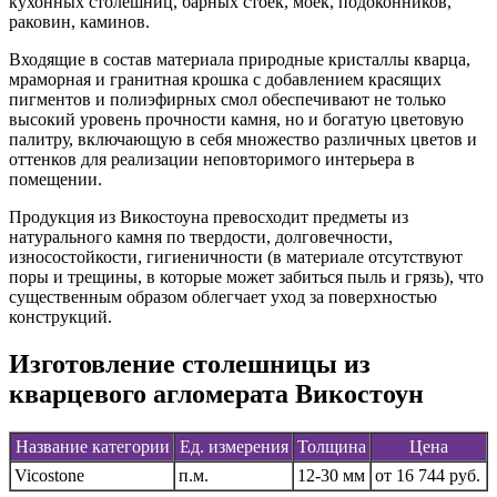
кухонных столешниц, барных стоек, моек, подоконников,
раковин, каминов.
Входящие в состав материала природные кристаллы кварца,
мраморная и гранитная крошка с добавлением красящих
пигментов и полиэфирных смол обеспечивают не только
высокий уровень прочности камня, но и богатую цветовую
палитру, включающую в себя множество различных цветов и
оттенков для реализации неповторимого интерьера в
помещении.
Продукция из Викостоуна превосходит предметы из
натурального камня по твердости, долговечности,
износостойкости, гигиеничности (в материале отсутствуют
поры и трещины, в которые может забиться пыль и грязь), что
существенным образом облегчает уход за поверхностью
конструкций.
Изготовление столешницы из
кварцевого агломерата Викостоун
Название категории
Ед. измерения
Толщина
Цена
Vicostone
п.м.
12-30 мм
от 16 744 руб.