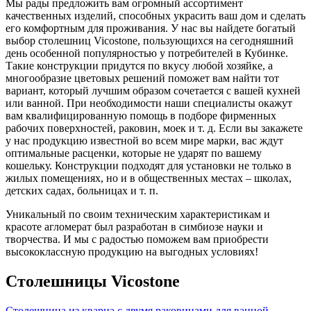
Мы рады предложить вам огромный ассортимент
качественных изделий, способных украсить ваш дом и сделать
его комфортным для проживания. У нас вы найдете богатый
выбор столешниц Vicostone, пользующихся на сегодняшний
день особенной популярностью у потребителей в Кубинке.
Такие конструкции придутся по вкусу любой хозяйке, а
многообразие цветовых решений поможет вам найти тот
вариант, который лучшим образом сочетается с вашей кухней
или ванной. При необходимости наши специалисты окажут
вам квалифицированную помощь в подборе фирменных
рабочих поверхностей, раковин, моек и т. д. Если вы закажете
у нас продукцию известной во всем мире марки, вас ждут
оптимальные расценки, которые не ударят по вашему
кошельку. Конструкции подходят для установки не только в
жилых помещениях, но и в общественных местах – школах,
детских садах, больницах и т. п.
Уникальный по своим техническим характеристикам и
красоте агломерат был разработан в симбиозе науки и
творчества. И мы с радостью поможем вам приобрести
высококлассную продукцию на выгодных условиях!
Столешницы Vicostone
Столешница из кварца с двумя раковинами для ванной