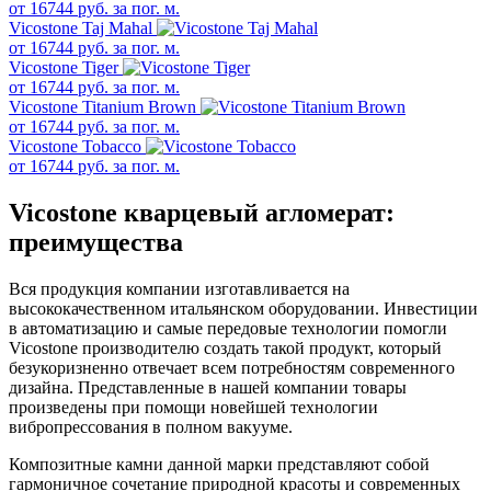
от
16744
руб. за пог. м.
Vicostone Taj Mahal
от
16744
руб. за пог. м.
Vicostone Tiger
от
16744
руб. за пог. м.
Vicostone Titanium Brown
от
16744
руб. за пог. м.
Vicostone Tobacco
от
16744
руб. за пог. м.
Vicostone кварцевый агломерат:
преимущества
Вся продукция компании изготавливается на
высококачественном итальянском оборудовании. Инвестиции
в автоматизацию и самые передовые технологии помогли
Vicostone производителю создать такой продукт, который
безукоризненно отвечает всем потребностям современного
дизайна. Представленные в нашей компании товары
произведены при помощи новейшей технологии
вибропрессования в полном вакууме.
Композитные камни данной марки представляют собой
гармоничное сочетание природной красоты и современных