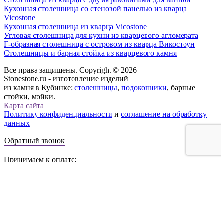
Кухонная столешница со стеновой панелью из кварца
Vicostone
Кухонная столешница из кварца Vicostone
Угловая столешница для кухни из кварцевого агломерата
Г-образная столешница с островом из кварца Викостоун
Столешницы и барная стойка из кварцевого камня
Все права защищены. Copyright © 2026
Stonestone.ru - изготовление изделий
из камня в Кубинке:
столешницы
,
подоконники
, барные
стойки, мойки.
Карта сайта
Политику конфиденциальности
и
соглашение на обработку
данных
Обратный звонок
Принимаем к оплате:
143070, Россия, г. Кубинка,
Наро-Фоминское ш., 10
Телефон:
+7 (495) 777-83-56
E-mail:
info@stonestone.ru