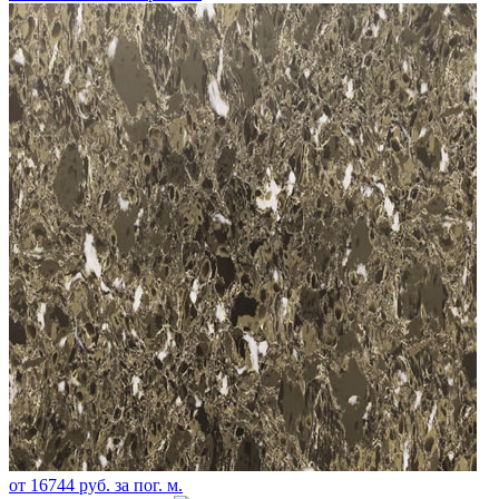
от
16744
руб. за пог. м.