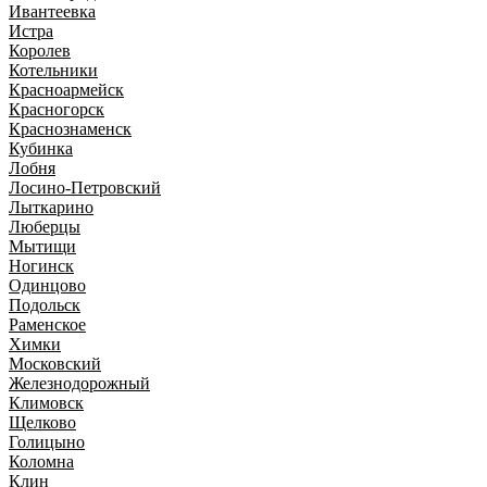
Ивантеевка
Истра
Королев
Котельники
Красноармейск
Красногорск
Краснознаменск
Кубинка
Лобня
Лосино-Петровский
Лыткарино
Люберцы
Мытищи
Ногинск
Одинцово
Подольск
Раменское
Химки
Московский
Железнодорожный
Климовск
Щелково
Голицыно
Коломна
Клин