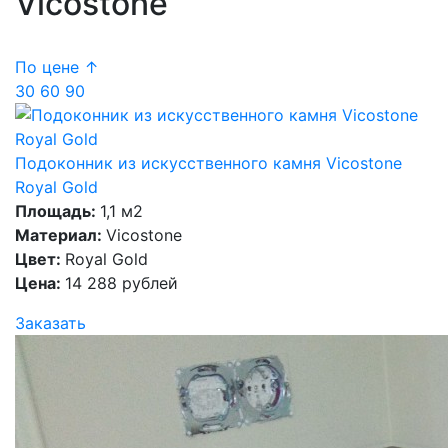
Vicostone
По цене ↑
30
60
90
Подоконник из искусственного камня Vicostone
Royal Gold
Площадь:
1,1 м2
Материал:
Vicostone
Цвет:
Royal Gold
Цена:
14 288 рублей
Заказать