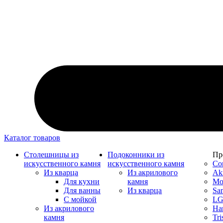
Каталог товаров
Столешницы из
Подоконники из
Пр
искусственного камня
искусственного камня
Co
Из кварца
Из акрилового
Akr
Для кухни
камня
Mon
Для ванны
Из кварца
Sa
С мойкой
LG
Из акрилового
Ha
камня
Tri