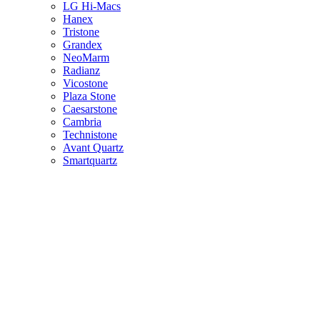
LG Hi-Macs
Hanex
Tristone
Grandex
NeoMarm
Radianz
Vicostone
Plaza Stone
Caesarstone
Cambria
Technistone
Avant Quartz
Smartquartz