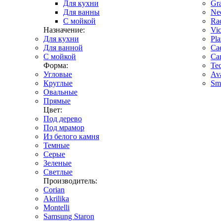
Для кухни
Gr
Для ванны
Ne
С мойкой
Ra
Назначение:
Vi
Для кухни
Pla
Для ванной
Cae
С мойкой
Ca
Форма:
Tec
Угловые
Av
Круглые
Sma
Овальные
Прямые
Цвет:
Под дерево
Под мрамор
Из белого камня
Темные
Серые
Зеленые
Светлые
Производитель:
Corian
Akrilika
Montelli
Samsung Staron