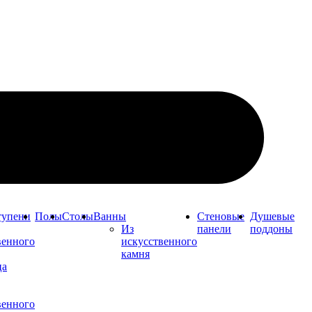
тупени
Полы
Столы
Ванны
Стеновые
Душевые
Из
панели
поддоны
венного
искусственного
камня
ца
венного