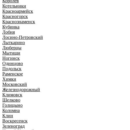
Королев
Котельники
Красноармейск
Красногорск
Краснознаменск
Кубинка
Лобня
Лосино-Петровский
Лыткарино
Люберцы
Мытищи
Ногинск
Одинцово
Подольск
Раменское
Химки
Московский
Железнодорожный
Климовск
Щелково
Голицыно
Коломна
Клин
Воскресенск
Зеленоград