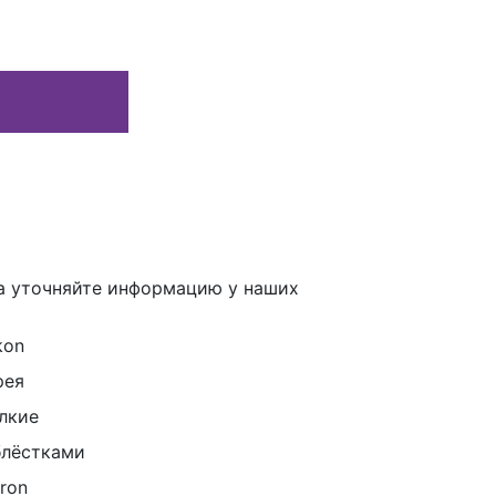
а уточняйте информацию у наших
kon
рея
лкие
блёстками
ron