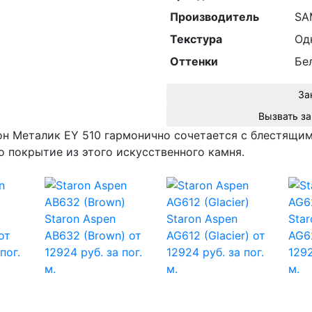
Производитель
SAM
Текстура
Од
Оттенки
Бе
За
он Металик EY 510 гармонично сочетается с блестящи
о покрытие из этого искусственного камня.
Staron Aspen
Staron Aspen
Star
от
AB632 (Brown)
от
AG612 (Glacier)
от
AG6
пог.
12924 руб. за пог.
12924 руб. за пог.
1292
м.
м.
м.