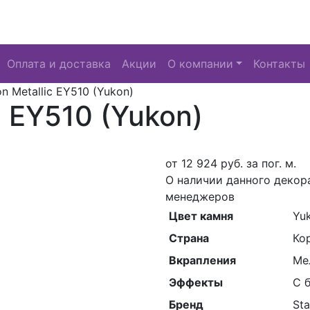
Оплата и доставка
Акции
О компании
Контакты
on Metallic EY510 (Yukon)
c EY510 (Yukon)
от
12 924
руб. за пог. м.
О наличии данного декор
менеджеров
Цвет камня
Yu
Страна
Ко
Вкрапления
Ме
Эффекты
С 
Бренд
Sta