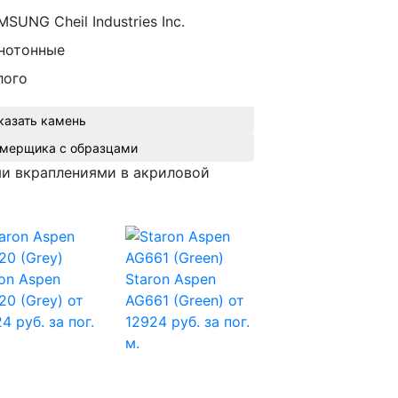
SUNG Cheil Industries Inc.
нотонные
лого
казать камень
Вызвать замерщика с образцами
ми вкраплениями в акриловой
on Aspen
Staron Aspen
20 (Grey)
от
AG661 (Green)
от
4 руб. за пог.
12924 руб. за пог.
м.