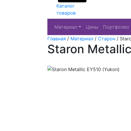
Каталог
товаров
Материал
Цены
Портфолио
Главная
/
Материал
/
Старон
/
Star
Staron Metalli